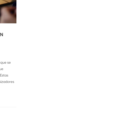
ON
 que se
ue
 Estas
nizadores