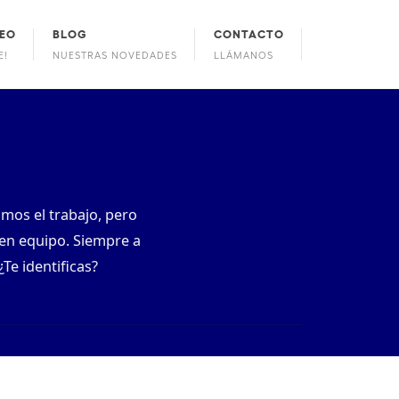
EO
BLOG
CONTACTO
E!
NUESTRAS NOVEDADES
LLÁMANOS
mos el trabajo, pero
 en equipo. Siempre a
Abrir formulario en pestaña nueva
Te identificas?