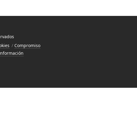
ervados
okies
Compromiso
 Información