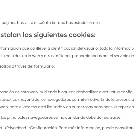
páginas has visto o cuánto tiempo has estado en ellas.
nstalan las siguientes cookies:
información que conlleve la identificación del usuario, toda la informaci
s recibidas en la web y otras métricas proporcionadas por el servicio d
otros a través del formulario.
vegación de esta web, pudiendo bloquear, deshabilitar o activar la conf
. La práctica mayoría de los navegadores permiten advertir de la presen
 web, pero el acceso está limitado y en numerosas ocasiones la experienc
 los principales navegadores se indican dónde debe de realizarse:
et ->Privacidad ->Configuración. Para más información, puede consultar 