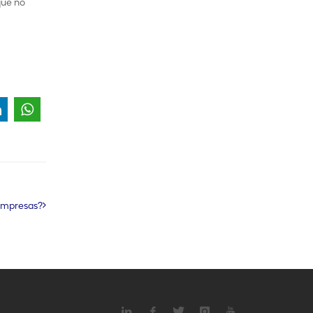
que no
 empresas?