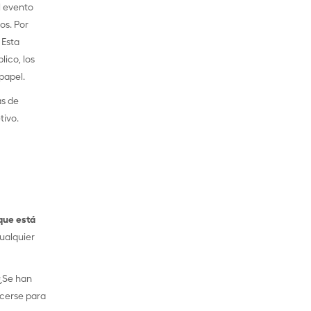
l evento
os. Por
 Esta
lico, los
papel.
as de
tivo.
que está
cualquier
 ¿Se han
acerse para