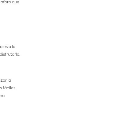
 aforo que
ales a la
disfrutarlo.
zar la
 fáciles
una