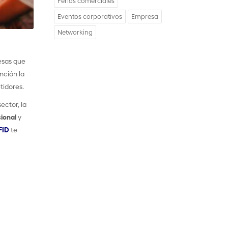
Ferias comerciales
Eventos corporativos
Empresa
Networking
esas que
nción la
tidores.
ector, la
sional
y
FID
te