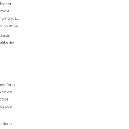
ablecer
omo el
 y humanas…
del evento.
 desde
ación
del
na feria
o caiga
otros
las que
e tiene