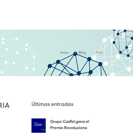
ION
BLOG
CONTACTO
NUESTRAS NOVEDADES
LLÁMANOS
Inicio
Blog
Post
Últimas entradas
RIA
Grupo Casfid gana el
Premio Revoluciona