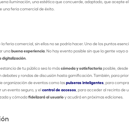
buena iluminación, una estética que concuerde, adaptado, que acepte el
 una feria comercial de éxito.
e la feria comercial, sin ellos no se podría hacer. Uno de los puntos esenci
zar una
buena experiencia
. No hay evento posible sin que la gente vaya a 
a digitalización
.
estancia de tu público sea lo más
cómoda y satisfactoria
posible, desde
debates y rondas de discusión hasta gamificación. También, para priori
e organización de eventos como las
pulseras inteligentes
, para compras
r un evento seguro, y el
control de accesos
, para acceder al recinto de 
lizada y cómoda
fidelizará al usuario
y acudirá en próximas ediciones.
ión